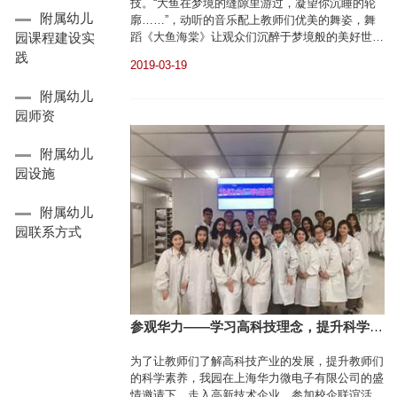
技。“大鱼在梦境的缝隙里游过，凝望你沉睡的轮
附属幼儿
廓……”，动听的音乐配上教师们优美的舞姿，舞
蹈《大鱼海棠》让观众们沉醉于梦境般的美好世
园课程建设实
界。节目美轮美奂，观众们掌声雷动。
践
2019-03-19
附属幼儿
园师资
附属幼儿
园设施
附属幼儿
园联系方式
参观华力——学习高科技理念，提升科学素
养
为了让教师们了解高科技产业的发展，提升教师们
的科学素养，我园在上海华力微电子有限公司的盛
情邀请下，走入高新技术企业，参加校企联谊活