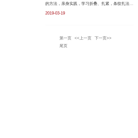
的方法，亲身实践，学习折叠、扎紧，条纹扎法、
圆圈扎法，日后将这一传统艺术带入课堂，让幼儿
2019-03-19
感受扎染艺术的独特魅力。
第一页
<<上一页
下一页>>
尾页