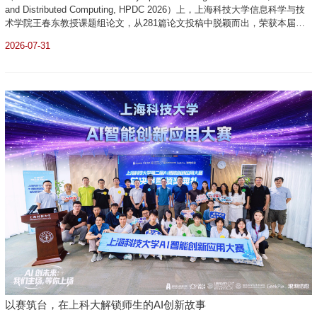
and Distributed Computing, HPDC 2026）上，上海科技大学信息科学与技
术学院王春东教授课题组论文，从281篇论文投稿中脱颖而出，荣获本届会
议唯一的最佳论文奖，这也是中国研究团队首次斩获此奖项。图 | 获奖证书
2026-07-31
LSM树架构由于其优良的性能，被谷歌（Google）、Meta等大量采用存储
各...
以赛筑台，在上科大解锁师生的AI创新故事