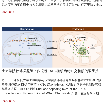
务中心社会实践基地，封东来与师生座谈，了解实践活动开展情况。他结合
武穴厚重的革命历史与人文底蕴，鼓励同学们要读万卷书、行万里路，主动
走出校园，积极融入实践教育，通过观察实践基地的社会、经济与人文特
2026-08-01
点，深入了解国家发展现状。申望儿童关爱服务中心是由武穴乡贤和爱心人
士发起...
生命学院孙博课题组合作报道EXD2核酸酶对杂交核酸的双重反向
调控活性
近日，上海科技大学生命科学与技术学院孙博课题组与合作者针对EXD2核
酸酶调控RNA-DNA杂交链（RNA-DNA hybrids, RDHs）的分子机制研究取
得重要进展。相关成果以“Dual and opposing roles of the EXD2
exonuclease in the resolution of RNA–DNA hybrids”为题，在国际学术期刊
《核酸研究》（Nucleic Acids Research）上发表。该工作报道了EXD2在处
2026-08-01
理RDHs时表现出一种“兼职（moonlighting）”酶的特性，能够在“降解”和“保