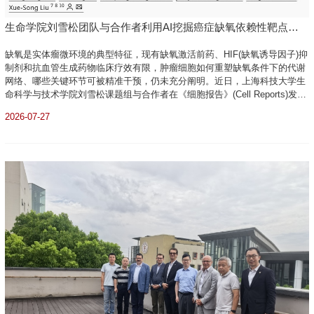
生命学院刘雪松团队与合作者利用AI挖掘癌症缺氧依赖性靶点并
研发靶向抑制剂
缺氧是实体瘤微环境的典型特征，现有缺氧激活前药、HIF(缺氧诱导因子)抑
制剂和抗血管生成药物临床疗效有限，肿瘤细胞如何重塑缺氧条件下的代谢
网络、哪些关键环节可被精准干预，仍未充分阐明。近日，上海科技大学生
命科学与技术学院刘雪松课题组与合作者在《细胞报告》(Cell Reports)发表
题为“Deep learning reveals FLAD1-mediated mitochondrial metabolic
2026-07-27
reprogramming in hypoxic tumors”的研究论文。他们开发了基于Transfo...