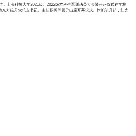
，上海科技大学2021级、2022级本科生军训动员大会暨开营仪式在学校
地东方绿舟党总支书记、主任杨昕等领导出席开幕仪式。旗帜初升起，红光
.