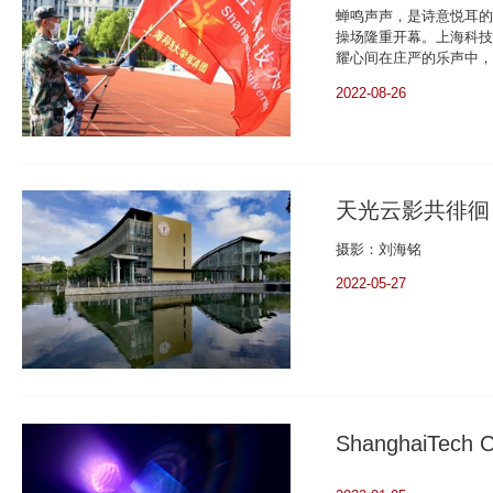
蝉鸣声声，是诗意悦耳的
操场隆重开幕。上海科技
耀心间在庄严的乐声中，
2022-08-26
天光云影共徘徊
摄影：刘海铭
2022-05-27
ShanghaiTec