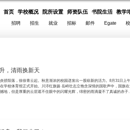
首页
学校概况
院所设置
师资队伍
书院生活
教学
招聘
招生
就业
招标
邮件
Egate
升，清雨换新天
炎骄阳落，徐徐青云起。秋意渐浓的校园迸发出一股崭新的活力。8月31日上午8
在学校体育馆正式开始。川渟红旗扬 岳峙壮志立饱含深情的国歌声中，国旗
撼地，但是厚重的云层遮不住眼中的闪耀光辉，绵密的雨滴凝不了真诚的赤子..