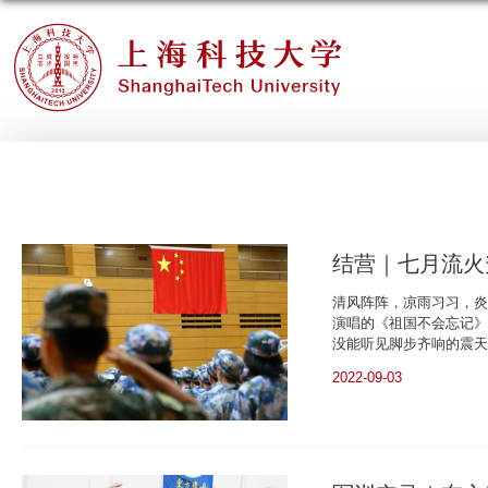
结营｜七月流火
清风阵阵，凉雨习习，炎
演唱的《祖国不会忘记》
没能听见脚步齐响的震天
2022-09-03