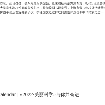
交响。烈日炎炎，是八月最后的倔强。夏末初秋总是充满希冀，8月25日清晨8时
大学常务副校长兼教务长印杰，校党委副书记吴强，上海市青少年校外活动营
护旗手们迈着矫健的步伐，护送国旗走过鲜红的跑道俨然仿似中华民族走过千..
h Calendar | «2022·美丽科学»与你共奋进