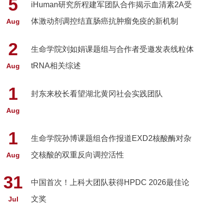
5
iHuman研究所程建军团队合作揭示血清素2A受
体激动剂调控结直肠癌抗肿瘤免疫的新机制
Aug
2
生命学院刘如娟课题组与合作者受邀发表线粒体
tRNA相关综述
Aug
1
封东来校长看望湖北黄冈社会实践团队
Aug
1
生命学院孙博课题组合作报道EXD2核酸酶对杂
交核酸的双重反向调控活性
Aug
31
中国首次！上科大团队获得HPDC 2026最佳论
文奖
Jul