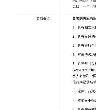
采购内容为学生学平险
31日，一年一签。
资质要求
合格的供应商应具备以
1、具有独立承担民事责
2、具有良好的商业信誉
3、具有履行合同所必需
4
、有依法缴纳税收和社
5、近三年（以报价截止
(www.creditchina
事人名单和中国政府采购网(w
信行为记录名单的供应
6、法律、行政法规规定
7、本项目不接受联合体
8
、具有在有效期内的《