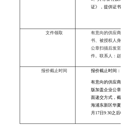
证》，提供证书复印件
文件领取
有意向的供应商请将营
书、被授权人身份证复
公章扫描后发至
zhaoly
件。
联系人：赵老师，
报价截止时间
报价截止时间：
202
6
年
7
有意向的供应商请在
202
版加盖企业公章的报价
面递交方式，截止时间后
海浦东新区
华夏中路
39
月
17
日
9:30之后收到