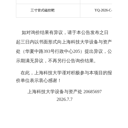
三寸管式磁控靶
YQ-2026-C-090
如对询价结果有异议，请于本
公告发布
之日
起三日内
以书面形式向上海科技大学设备与资产
处（华夏中路393号行政中心
20
5
）提出异
议，公
示
期
满无异议
，不再另行公告询价结果。
在此，上海科技大学谨对积
极参与
本项目的报
价
单
位表示衷心感谢！
上海
科技大学设备与资产处
20685697
2026.7.7