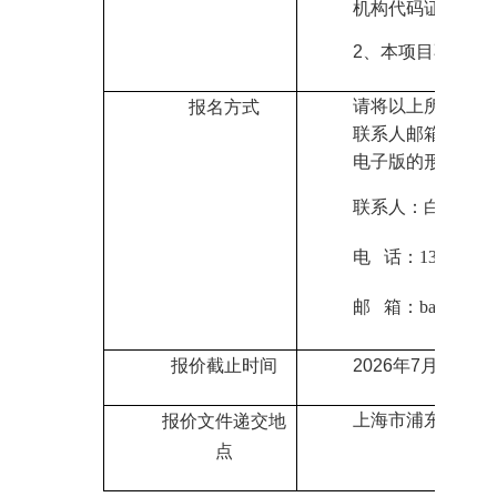
机构代码证（三证
2、
本项目不允许
请将以上所需报名
报名方式
联系人邮箱领取本
电子版的形式回复
联系人
：白老师
电 话：135105311
邮
箱：baifx
@shan
报价截止时间
2026
年7月10日
09
上海市
浦东新区华
报价文件递交地
点