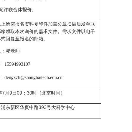
允许联合体报价。
以上所需报名资料复印件加盖公章扫描后发至联
邮箱领取本次询价的需求文件。需求文件以电子
形式回复至报名的邮箱。
人
：邓老师
15594993107
：dengxzh
@shanghaitech.edu.cn
年7月9日
09
：
30
时（北京时间）
市
浦东新区华夏中路393号
大科学中心