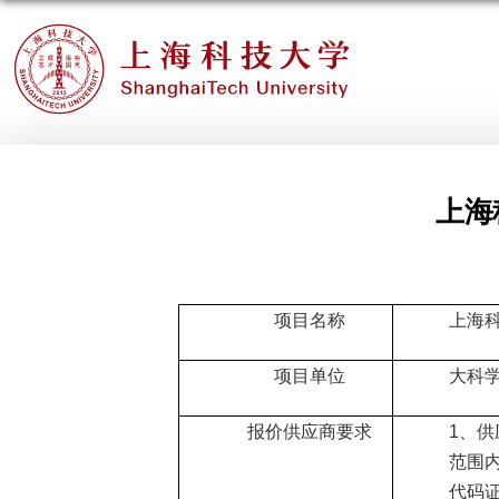
上海
项目名称
上海
项目单位
大科
报价供应商要求
1
、供
范围
代码