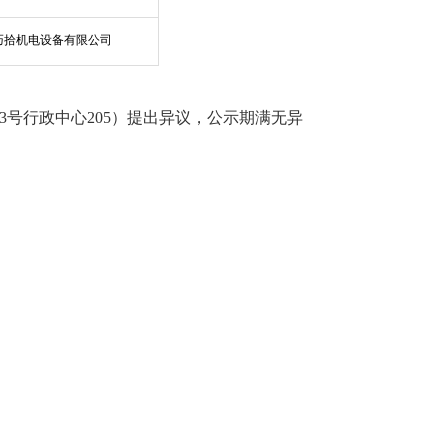
巧拾机电设备有限公司
3号行政中心
20
5
）提出异
议，公示
期
满无异