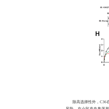
除高选择性外，
C3
风险，在小鼠造血集落形