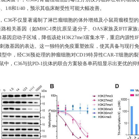
的1/13、1/8和1/40，预示其临床耐受性可能大幅改善。
，
C36不仅显著遏制了淋巴瘤细胞的体外增殖及小鼠荷瘤模型
通路相关基因（如MHC-I类抗原呈递分子、OAS家族及IFIT
B1基因启动子区域，降低该处H3K27me3富集水平，重启内源性IF
刺激基因的表达。这一独特的免疫重塑效应，使其具备与现行
型中，经C36预处理的肿瘤细胞对CD19特异性CAR-T细胞
鼠中，C36与抗PD-1抗体的联合方案较各单药组显示出更优的抑