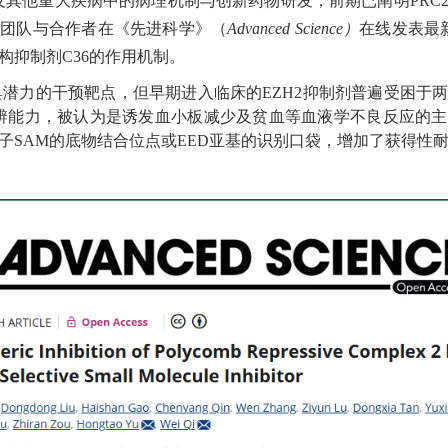
瘤及其他重大疾病中的病理机制与创新药物研发，前期已阐明PRC
炜团队与合作者在《先进科学》（
Advanced Science
）
在线发表最
构抑制剂C36的作用机制。
极具潜力的干预靶点，但早期进入临床的EZH2抑制剂普遍受困于
分辨能力，被认为是诱发血小板减少及贫血等血液学不良反应的
子SAM的底物结合位点或EED亚基的识别口袋，增加了获得性