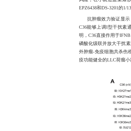
EPZ6438和DS-3201
抗肿瘤效力验证显示
C36能够上调I型干扰素
明，C36直接作用于IFN
磷酸化级联并放大干扰素
外肿瘤-免疫细胞共杀伤模
疫功能健全的LLC荷瘤小