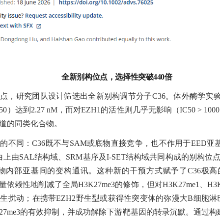
全新别构位点，选择性突破
440倍
痛点，研究团队设计筛选出全新别构调节分子
C36。体外酶学实验显
）达到2.27 nM，而对EZH1的活性则几乎无影响（IC50 > 100
道的同类化合物。
制的不同：
C36既不与SAM或底物直接竞争，也不作用于EED亚基
白上由SAL结构域、SRM基序及I-SET结构域共同构成的别构
合物内部亚基间的变构通讯。这种新的干预方式赋予了C36极
剂量依赖性地削减了全局H3K27me3的修饰，但对H3K27me1、H3
生扰动；在携带EZH2野生型或获得性突变体的弥漫大B细胞淋巴
27me3的有效抑制，并成功解除下游靶基因的转录沉默。通过构