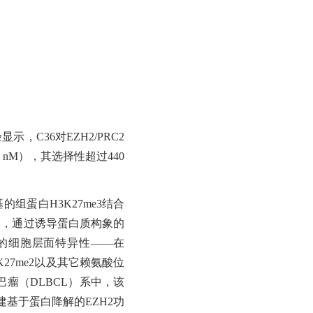
示，C36对EZH2/PRC2
0 nM），其选择性超过440
的组蛋白H3K27me3结合
位点，通过诱导蛋白质构象的
高的细胞层面特异性——在
K27me2以及其它赖氨酸位
瘤（DLBCL）系中，该
建基于蛋白降解的EZH2功