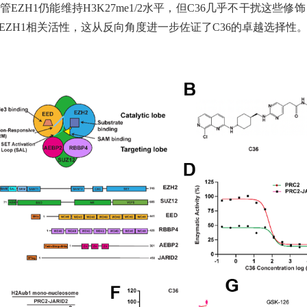
ZH1仍能维持H3K27me1/2水平，但C36几乎不干扰这些修
EZH1相关活性，这从反向角度进一步佐证了C36的卓越选择性