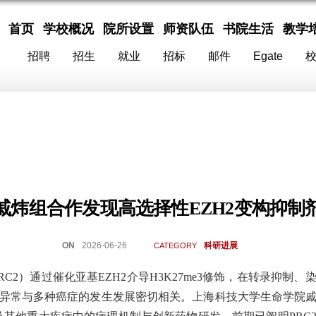
首页
学校概况
院所设置
师资队伍
书院生活
教学
招聘
招生
就业
招标
邮件
Egate
戚炜组合作发现高选择性EZH2变构抑制
ON
2026-06-26
科研进展
CATEGORY
PRC2）通过催化亚基EZH2介导H3K27me3修饰，在转录抑制
异常与多种癌症的发生发展密切相关。上海科技大学生命学院