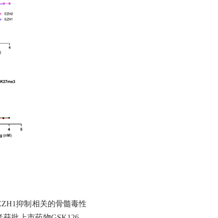
ZH1抑制相关的骨髓毒性
批上市药物GSK126、