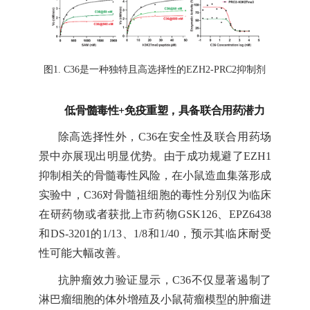
图
1. C36是一种独特且高选择性的EZH2-PRC2抑制剂
低骨髓毒性
+免疫重塑，具备联合用药潜力
除高选择性外，
C36在安全性及联合用药场
景中亦展现出明显优势。由于成功规避了EZH1
抑制相关的骨髓毒性风险，在小鼠造血集落形成
实验中，C36对骨髓祖细胞的毒性分别仅为临床
在研药物或者获批上市药物GSK126、EPZ6438
和DS-3201的1/13、1/8和1/40，预示其临床耐受
性可能大幅改善。
抗肿瘤效力验证显示，
C36不仅显著遏制了
淋巴瘤细胞的体外增殖及小鼠荷瘤模型的肿瘤进