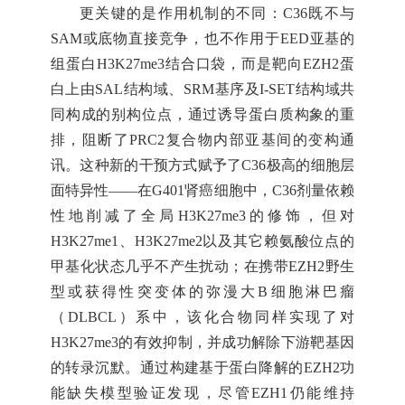
更关键的是作用机制的不同：
C36既不与
SAM或底物直接竞争，也不作用于EED亚基的
组蛋白H3K27me3结合口袋，而是靶向EZH2蛋
白上由SAL结构域、SRM基序及I-SET结构域共
同构成的别构位点，通过诱导蛋白质构象的重
排，阻断了PRC2复合物内部亚基间的变构通
讯。这种新的干预方式赋予了C36极高的细胞层
面特异性——在G401肾癌细胞中，C36剂量依赖
性地削减了全局H3K27me3的修饰，但对
H3K27me1、H3K27me2以及其它赖氨酸位点的
甲基化状态几乎不产生扰动；在携带EZH2野生
型或获得性突变体的弥漫大B细胞淋巴瘤
（DLBCL）系中，该化合物同样实现了对
H3K27me3的有效抑制，并成功解除下游靶基因
的转录沉默。通过构建基于蛋白降解的EZH2功
能缺失模型验证发现，尽管EZH1仍能维持