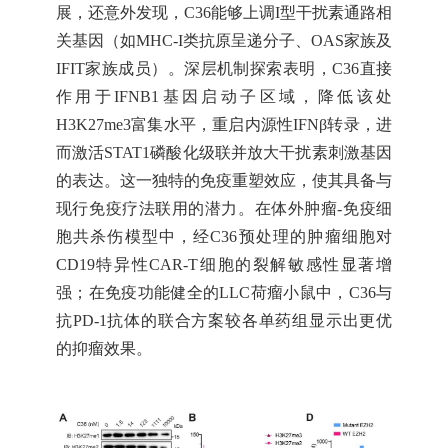
展，还意外发现，C36能够上调I型干扰素通路相
关基因（如MHC-I类抗原呈递分子、OAS家族及
IFIT家族成员）。深层机制探索表明，C36直接
作用于IFNB1基因启动子区域，降低该处
H3K27me3富集水平，重启内源性IFNβ转录，进
而激活STAT1磷酸化级联并放大干扰素刺激基因
的表达。这一独特的免疫重塑效应，使其具备与
现行免疫疗法联用的潜力。在体外肿瘤-免疫细
胞共杀伤模型中，经C36预处理的肿瘤细胞对
CD19特异性CAR-T细胞的裂解敏感性显著增
强；在免疫功能健全的LLC荷瘤小鼠中，C36与
抗PD-1抗体的联合方案较各单药组显示出更优
的抑瘤效果。