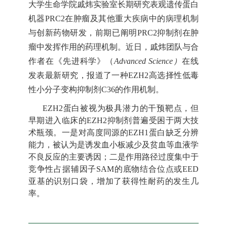
大学生命学院戚炜实验室长期研究表观遗传蛋白
机器PRC2在肿瘤及其他重大疾病中的病理机制
与创新药物研发，前期已阐明PRC2抑制剂在肿
瘤中发挥作用的药理机制。
近日，戚炜团队与合
作者在《先进科学》（
Advanced Science
）
在线
发表最新研究，报道了一种
EZH2高选择性低毒
性小分子变构抑制剂C36的作用机制。
EZH2蛋白被视为极具潜力的干预靶点，但
早期进入临床的EZH2抑制剂普遍受困于两大技
术瓶颈。一是对高度同源的EZH1蛋白缺乏分辨
能力，被认为是诱发血小板减少及贫血等血液学
不良反应的主要诱因；二是作用路径过度集中于
竞争性占据辅因子SAM的底物结合位点或EED
亚基的识别口袋，增加了获得性耐药的发生几
率。