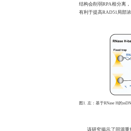
结构会削弱RPA相分离，
有利于提高RAD51局部浓
图
1. 左：
基于
RNase H的s
该研究揭示了同源重