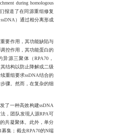
nt during homologous
们报道了在同源重组修复
DNA, ssDNA）通过相分离形成
挥重要作用，其功能缺陷与
心调控作用，其功能蛋白的
异源三聚体（RPA70，
稳定其结构以防止降解或二级
重组要求ssDNA结合的
键步骤。然而，在复杂的细
开发了一种高效构建ssDNA
方法，团队发现人源
RPA可
性的共凝聚体。此外，单分
募集；截去RPA70的N端