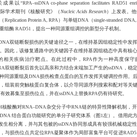
sDNA co-phase separation facilitates RAD51 enrichme
为题，在国际学术期刊《核酸研究》（
Nucleic Acids Research
）上发表。他
ication Protein A, RPA）与单链DNA（single-stranded 
重组酶 RAD51，提出一种同源重组调控的新型分子机制。
DNA双链断裂损伤的关键途径之一，在维持基因组稳定性中发
。因此，该修复通路中的关键因子在维持基因组稳态中具有核
相关疾病治疗靶点。在此过程中，RPA作为一种高度保守的
，在DNA双链断裂后首先以高亲和力结合末端加工产生的ssDNA，
种同源重组及DNA损伤检查点蛋白的互作发挥关键调控作用。后续
1取代，组装前突触核蛋白复合体，以介导同源序列搜索和配对等关
被有效募集至损伤位点，并在ssDNA上替换RPA仍有待研究。
se H核酸酶对RNA–DNA杂交分子中RNA链的特异性降解机制，
sDNA 结合蛋白功能研究的单分子研究体系（
图
1左
）。借用此
构域发生相分离，并与其包被的ssDNA协同形成具有较强机械稳定
与损伤位点共定位RPA凝聚体作为局部富集平台可促进RAD51