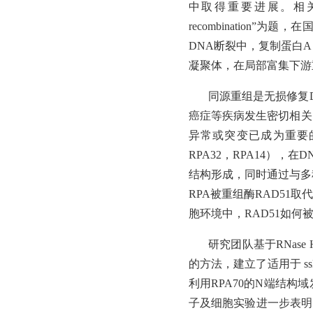
中取得重要进展。相关成果以“RPA–s
recombination”
DNA断裂中，复制蛋白A（Repl
凝聚体，在局部富集下游
同源重组是无损修复
癌症等疾病发生密切相关
异常或突变已成为重要的
RPA32，RPA14）
结构形成，同时通过与多
RPA被重组酶RAD5
胞环境中，RAD51如何
研究团队基于
RNa
的方法，建立了适用于 s
利用RPA70的N端结
子及细胞实验进一步表明，