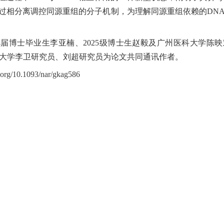
通过相分离调控同源重组的分子机制，为理解同源重组依赖的DN
24届博士毕业生李亚楠、2025级博士生赵毅及广州医科大学陈
大学李卫研究员、刘超研究员为论文共同通讯作者。
i.org/10.1093/nar/gkag586