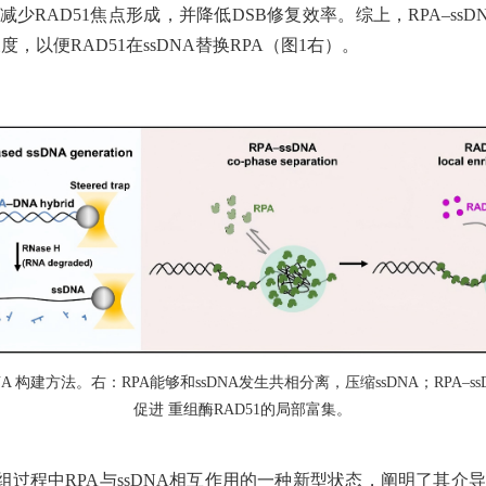
减少RAD51焦点形成，并降低DSB修复效率。综上，RPA–ss
度，以便RAD51在ssDNA替换RPA（
图
1右
）。
sDNA 构建方法。
右：
RPA能够和ssDNA发生共相分离，压缩ssDNA；RPA–
促进 重组酶RAD51的局部富集。
组过程中
RPA与ssDNA相互作用的一种新型状态，阐明了其介