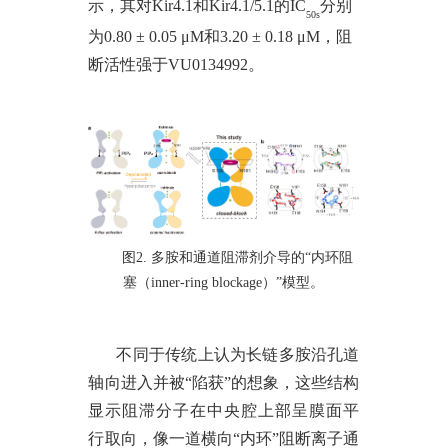
示，其对Kir4.1和Kir4.1/5.1的IC
分别
50s
为
0.80 ± 0.05 μM和3.20 ± 0.18 μM，阻
断活性强于VU0134992。
图
2. 多胺和通道阻滞剂介导的“内环阻
塞（inner-ring blockage）”模型。
不同于传统上认为长链多胺沿孔道
轴向进入并被
“陷获”的想象，这些结构
显示阻滞分子在中央腔上部呈膜面平
行取向，像一道横向“内环”阻断离子通