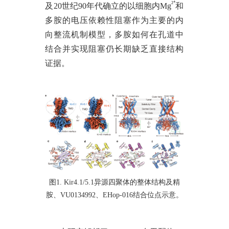
²⁺
及20世纪90年代确立的以细胞内Mg
和
多胺的电压依赖性阻塞作为主要的内
向整流机制模型，多胺如何在孔道中
结合并实现阻塞仍长期缺乏直接结构
证据。
图
1. Kir4.1/5.1异源四聚体的整体结构及精
胺、VU0134992、EHop-016结合位点示意。