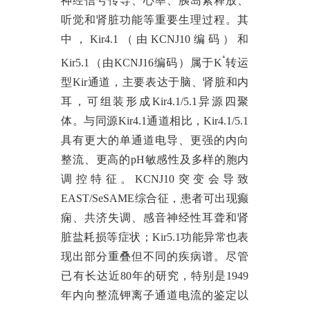
神经信号传导、心率、胰岛素释放、
听觉
和肾脏功能等重要生理过程。其
中，
Kir4.1（由KCNJ10编码）和
⁺
Kir5.1（由KCNJ16编码）属于K
转运
型Kir通道，主要表达于脑、肾脏和内
耳，可组装形成Kir4.1/5.1异源四聚
体。与同源Kir4.1通道相比，Kir4.1/5.1
具有更大的单通道电导、更强的内向
整流、更高的pH敏感性及多样的胞内
调控特征。KCNJ10突变会导致
EAST/SeSAME综合征，患者可出现癫
痫、共济失调、感音神经性耳聋和肾
脏盐耗损等症状；Kir5.1功能异常也表
现出部分重叠但不同的疾病谱。
尽管
已有长达近
80年的研究，特别是1949
年内向整流钾离子通道电流的鉴定以