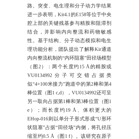
路。突变、电生理和分子动力学结果
进一步表明，Kir4.1的E158等位于中央
腔上部的关键残基参与精胺和阻滞剂
结合，并影响内向整流和药物敏感
性。基于结构、分子动态模拟和电生
理功能分析，团队提出了解释Kir通道
内向整流机制的“内环阻塞”田径场模型
（图2）：两个长度约15 Å的精胺或
VU0134992分子可交错占据类
似“4×100米接力”跑道中的第2棒和第4
棒位置（图1 c,d），VU0134992还可呈
另一取向占据第1棒和第3棒位置（图1
e）；而长度约19 Å、体积更大的
EHop-016则以单分子形式形成“U形环
状阻塞”占据“田径场”内侧，将孔径压
缩至约0.5 Å（图1 f）。
该研究在原子