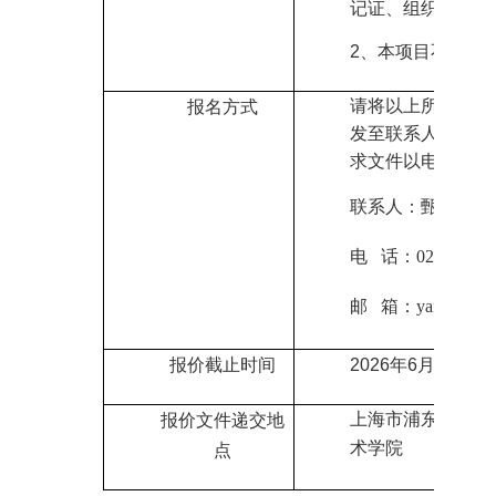
记证、组织机构代
2、
本项目不允许
请将以上所需报名
报名方式
发至联系人邮箱领
求文件以电子版的
联系人
：甄老师
电 话：021-20684
邮
箱：yankk
@sha
报价截止时间
2026
年6月9日
09
上海市
浦东新区华
报价文件递交地
术学院
点