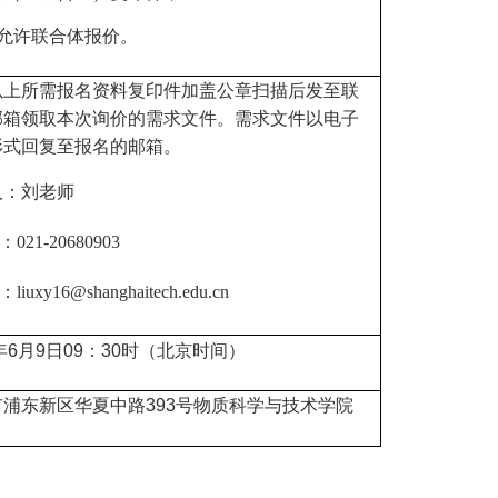
允许联合体报价。
以上所需报名资料复印件加盖公章扫描后发至联
邮箱领取本次询价的需求文件。需求文件以电子
形式回复至报名的邮箱。
人
：刘老师
021-20680903
：liuxy16
@shanghaitech.edu.cn
年6月9日
09
：
30
时（北京时间）
市
浦东新区华夏中路393号
物质科学与技术学院