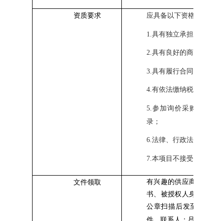
资质要求
应具备以下资格：
1.
具有独立承担民事责任
2.
具有良好的商业信誉和
3.
具有履行合同所必需的
4.
有依法缴纳税收和社会
5.
参加询价采购活动前
录；
6.
法律、行政法规规定的
7.本项目不接受联合体
有兴趣的供应商请将营
文件领取
书、被授权人
身份证复
公章扫描后发至lvky
@sh
件。
联系人：吕老师；