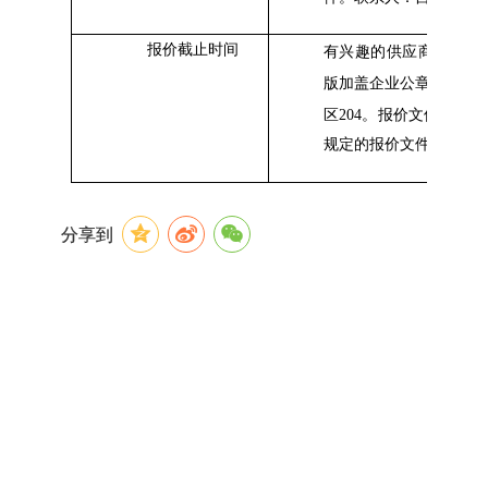
报价截止时间
有兴趣的供
应商请在
2
0
版加盖企业公章的报价
区
204
。
报价文件需密封
规定的报价文件不接受
分享到