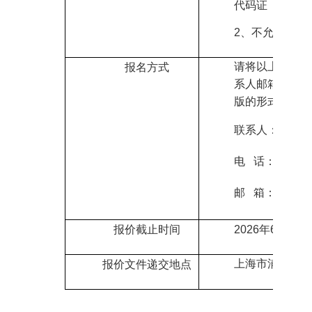
代码证（三证合
2、
不允许联合
请将以上所需报
报名方式
系人邮箱领取本
版的形式回复至
联系人
：邓老师
电 话：1559499
邮
箱：dengxz
报价截止时间
2026
年6月5日
0
上海市
浦东新区
报价文件递交地点