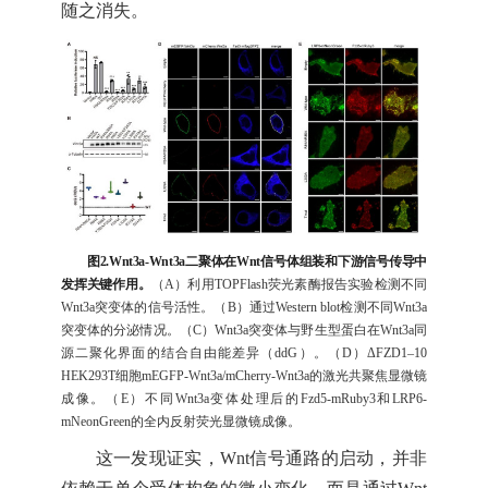
随之消失。
图2.Wnt3a-Wnt3a二聚体在Wnt信号体组装和下游信号传导中
发挥关键作用。
（A）利用TOPFlash荧光素酶报告实验检测不同
Wnt3a突变体的信号活性。（B）通过Western blot检测不同Wnt3a
突变体的分泌情况。（C）Wnt3a突变体与野生型蛋白在Wnt3a同
源二聚化界面的结合自由能差异（ddG）。（D）ΔFZD1–10
HEK293T细胞mEGFP-Wnt3a/mCherry-Wnt3a的激光共聚焦显微镜
成像。（E）不同Wnt3a变体处理后的Fzd5-mRuby3和LRP6-
mNeonGreen的全内反射荧光显微镜成像。
这一发现证实，Wnt信号通路的启动，并非