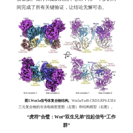
间完成了所有关键验证，让结论无懈可击。
图1.Wnt3a信号体复合物结构。
Wnt3a/Fzd8-CRD/LRP6-E3E4
三元复合物的冷冻电镜密度图（左图）和结构模型（右图）。
“虎符”合璧：Wnt“双生兄弟”拉起信号“工作
群”