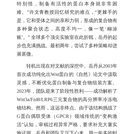
特别怪，制备有活性的蛋白本身就非常困
难。”许文青教授回忆研究的难点，“更棘手的
是，它和受体之间的亲和力弱，形成的复合物有
多种聚合状态，高度不均一，像一笔‘糊涂
账’。” 全球多个顶尖实验室在此折戟，岳丹的起
步也充满挑战。最初两年，尝试了多种策略却进
展甚微。
转机出现在对文献的深挖中。岳丹从2003年
首次成功纯化出Wnt蛋白的《自然》论文中汲取
灵感，不断优化蛋白制备与复合物组装方案。
2023年，团队迎来了阶段性胜利——成功解析了
Wnt3a/Fzd8/LRP6三元复合物的高分辨率冷冻电
镜结构。然而，这远非终点。由于该结构挑战了
G蛋白偶联受体（GPCR）领域传统的“变构激
活”认知，审稿过程异常严格，要求补充大量实
验证据。岳丹和团队又沉下心来，用一年多的时