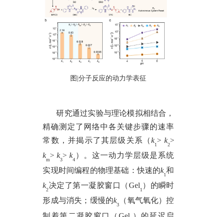
图
|分子反应的动力学表征
研究通过实验与理论模拟相结合，
精确测定了网络中各关键步骤的速率
常数，并揭示了其层级关系（
k
>
k
>
1
2
k
>
k
>
k
）。这一动力学层级是系统
m
3
4
实现时间编程的物理基础：快速的
k
和
1
k
决定了第一凝胶窗口（
Gel
）的瞬时
2
1
形成与消失；缓慢的
k
（氧气氧化）控
3
制着第二凝胶窗口（
Gel
）的延迟启