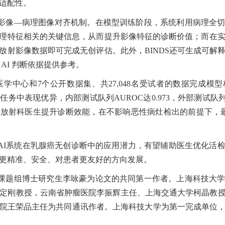
适配性。
影像
—病理图像对齐机制。在模型训练阶段，系统利用病理全
理特征相关的关键信息，从而提升影像特征的诊断价值；而在实际
放射影像数据即可完成无创评估。此外，BINDS还可生成可解
AI 判断依据提供参考。
医学中心和7个公开数据集、共27,048名受试者的数据完成模
任务中表现优异，内部测试队列AUROC达0.973，外部测试队列A
辅助放射科医生提升诊断效能，在不影响恶性病灶检出的前提下，
AI系统在乳腺癌无创诊断中的应用潜力，有望辅助医生优化活
更精准、安全、对患者更友好的方向发展。
课题组博士研究生李咏豪为论文的共同第一作者。上海科技大
沈定刚教授，云南省肿瘤医院李振辉主任、上海交通大学柯晶教
院王荣品主任为共同通讯作者。上海科技大学为第一完成单位