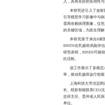
入
，具有良好的实用性与
本研究还引入了放射
引导模型学习影像中与病
需再依赖病理图像，仅凭
的关键区域，为医生理解 
本研究基于来自
8家
BINDS在乳腺癌风险评估
研究表明，BINDS可
灶活检。
该工作展示了多模态
率，推动乳腺癌诊疗朝着
上海科技大学沈定刚
长、联影智能联席
CEO
忠祥主任、贵州省人民医
单位。