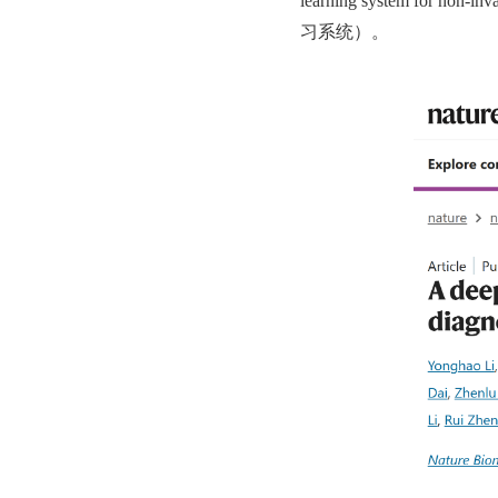
learning system for n
习系统）。