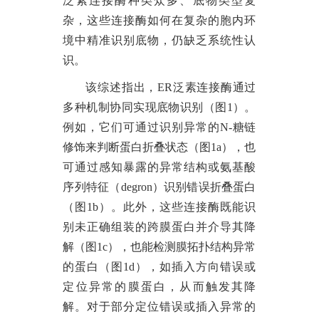
泛素连接酶种类众多、底物类型复
杂，这些连接酶如何在复杂的胞内环
境中精准识别底物，仍缺乏系统性认
识。
该综述指出，
ER泛素连接酶通过
多种机制协同实现底物识别（图1）
。
例如，它们可通过
识别异常的
N-糖链
修饰来判断蛋白折叠状态（图1a）
，也
可通过
感知暴露的异常结构或氨基酸
序列特征（
degron）识别错误折叠蛋白
（图1b）
。此外，这些连接酶既能
识
别未正确组装的跨膜蛋白并介导其降
解（图
1c）
，也能
检测膜拓扑结构异常
的蛋白（图
1d）
，如插入方向错误或
定位异常的膜蛋白，从而触发其降
解。对于部分定位错误或插入异常的