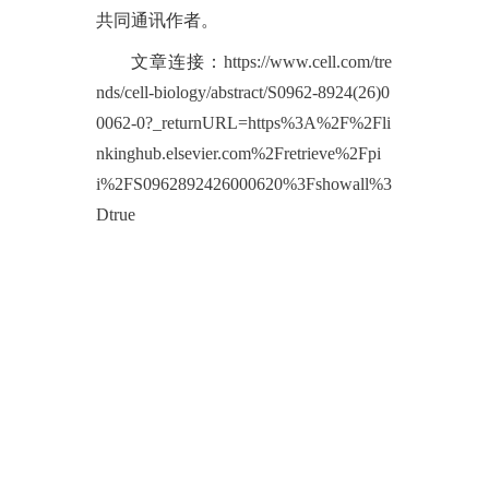
共同通讯作者。
文章连接：
https://www.cell.com/tre
nds/cell-biology/abstract/S0962-8924(26)0
0062-0?_returnURL=https%3A%2F%2Fli
nkinghub.elsevier.com%2Fretrieve%2Fpi
i%2FS0962892426000620%3Fshowall%3
Dtrue