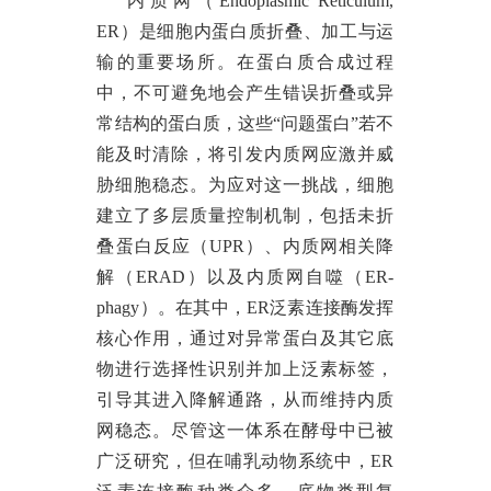
内质网（
Endoplasmic Reticulum,
ER）是细胞内蛋白质折叠、加工与运
输的重要场所。在蛋白质合成过程
中，不可避免地会产生错误折叠或异
常结构的蛋白质，这些“问题蛋白”若不
能及时清除，将引发内质网应激并威
胁细胞稳态。为应对这一挑战，细胞
建立了多层质量控制机制，包括未折
叠蛋白反应（UPR）、内质网相关降
解（ERAD）以及内质网自噬（ER-
phagy）。在其中，ER泛素连接酶发挥
核心作用，通过对异常蛋白及其它底
物进行选择性识别并加上泛素标签，
引导其进入降解通路，从而维持内质
网稳态。尽管这一体系在酵母中已被
广泛研究，但在哺乳动物系统中，ER