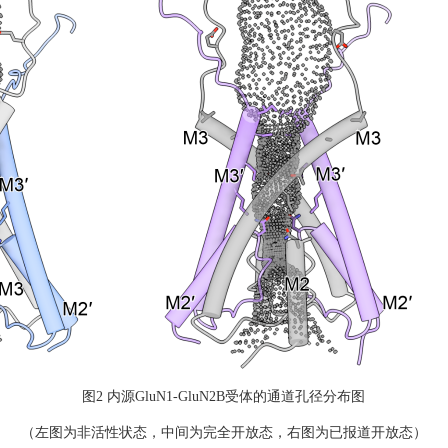
图
2
内源
GluN1-GluN2B
受体的通道孔径分布图
（左图为非活性状态，中间为完全开放态，右图为已报道开放态）