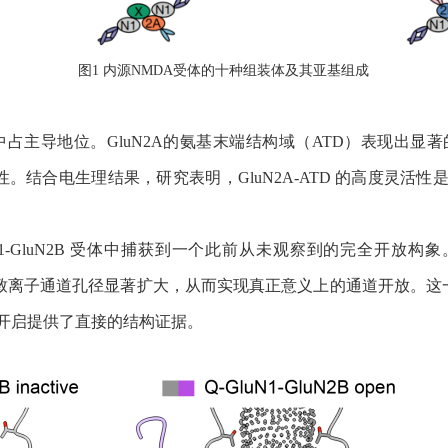
图
1
内源
NMDA
受体的十种组装体及其亚基组成
中占主导地位。
GluN2A
的氨基末端结构域（
ATD
）表现出显著
性。结合电生理结果，研究表明，
GluN2A-ATD
的高度灵活性
1-GluN2B
受体中捕获到一个此前从未观察到的完全开放构象
致离子通道孔径显著扩大，从而实现真正意义上的通道开放。这
开启提供了直接的结构证据。