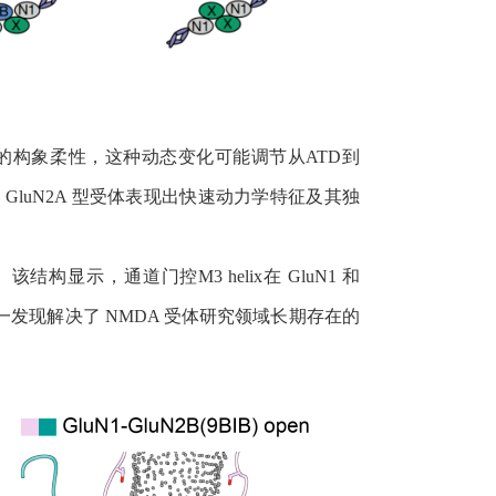
的构象柔性，这种动态变化可能调节从
ATD
到
是
GluN2A
型受体表现出快速动力学特征及其独
。该结构显示，通道门控
M3 helix
在
GluN1
和
一发现解决了
NMDA
受体研究领域长期存在的