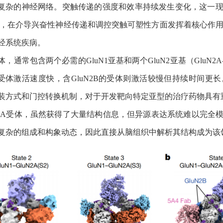
复杂的神经网络。突触传递的强度和效率持续发生变化，这一
，在介导兴奋性神经传递和调控突触可塑性方面发挥着核心作
经系统疾病。
体，通常包含两个必需的
GluN1
亚基和两个
GluN2
亚基（
GluN2A
受体激活速度快，含
GluN2B
的受体则激活较慢但持续时间更长
装方式和门控转换机制，对于开发靶向特定亚型的治疗药物具有
A
受体，虽然获得了大量结构信息，但异源表达系统难以完全
复杂的组成和构象动态，因此直接从脑组织中解析其结构成为该