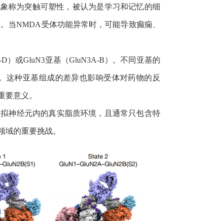
现象称为突触可塑性，被认为是学习和记忆的细
用。当
NMDA
受体功能异常时，可能导致癫痫、
-D
）或
GluN3
亚基（
GluN3A-B
）。不同亚基的
。这种亚基组成的差异也影响受体对药物的反
重要意义。
模拟神经元内的真实脂质环境，且通常只包含特
领域的重要挑战。