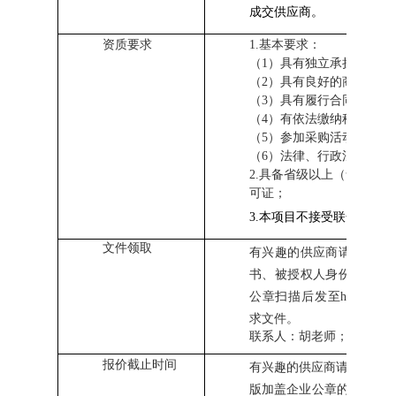
成交供应商。
资质要求
1.基本要求：
（
1
）具有独立承担民事责
（
2
）具有良好的商业信誉
（
3
）具有履行合同所必需
（
4
）有依法缴纳税收和社
（
5
）参加采购活动前三年
（6）
法律、行政法规规定
2.
具备省级以上（含省级）
可证；
3.本项目不接受联合体报
文件领取
有兴趣的供应商请将营业
书、被授权人身份证复印
公章扫描后发至
hushuixiu
求文件。
联系人：胡老师；
联系电
报价截止时间
有兴趣的供应商请在
2026
版加盖企业公章的报价文