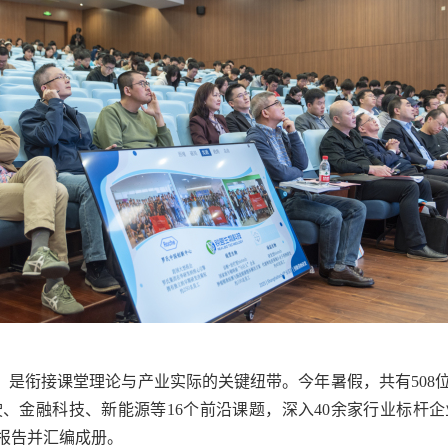
，是衔接课堂理论与产业实际的关键纽带。今年暑假，共有
508
驶、金融科技、新能源等
16
个前沿课题，深入
40
余家行业标杆企
报告并汇编成册。