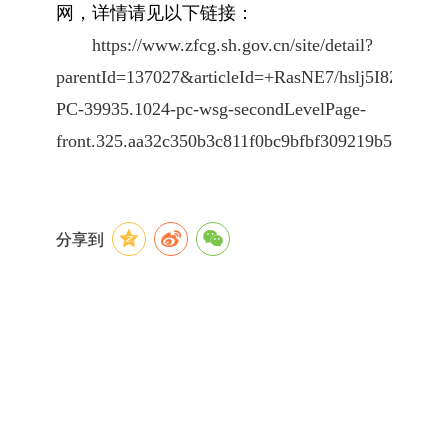
网，详情请见以
下链接：
https://www.zfcg.sh.gov.cn/site/detail?
parentId=137027&articleId=+RasNE7/hslj5I8ZND49I
PC-39935.1024-pc-wsg-secondLevelPage-
front.325.aa32c350b3c811f0bc9bfbf309219b54
分享到