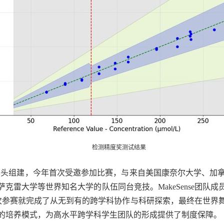
检测精度奖测试结果
牵头组建，今年首次受邀参加比赛，与来自美国康奈尔大学、加
萨克雷大学等世界知名大学的队伍同台竞技。
MakeSense
团队成
次参赛就完成了从无到有的跨学科协作与科研探索，最终在世界
的培养模式，为高水平跨学科学生团队的形成提供了制度保障。