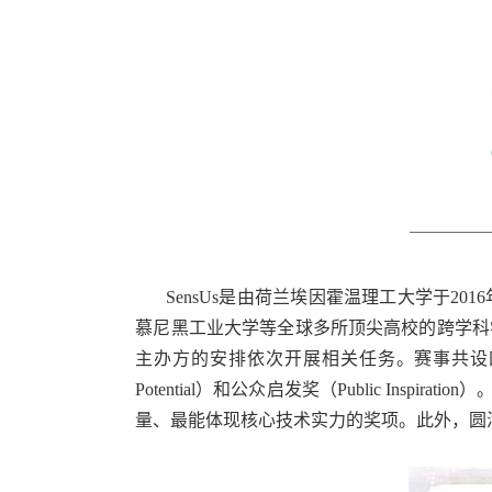
SensUs
是由荷兰埃因霍温理工大学于
2016
慕尼黑工业大学等全球多所顶尖高校的跨学科
主办方的安排依次开展相关任务。赛事共设
Potential
）和公众启发奖（
Public Inspiration
）
量、最能体现核心技术实力的奖项。此外，圆