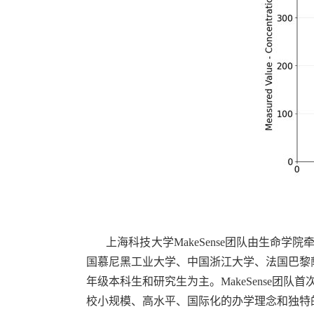
上海科技大学
MakeSense
团队由生命学院
国慕尼黑工业大学、中国浙江大学、法国巴黎
年级本科生和研究生为主。
MakeSense
团队首
校小规模、高水平、国际化的办学理念和独特