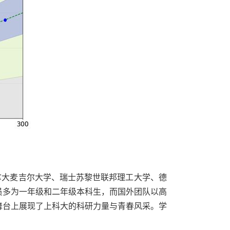
拿大麦吉尔大学、瑞士苏黎世联邦理工大学、德
员多为一年级和二年级本科生，而国外团队以高
舞台上展现了上科大的科研力量与青春风采。学