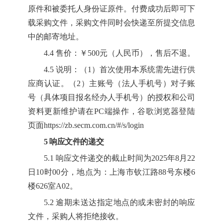
原件和被委托人身份证原件。付费成功后即可下
载采购文件，采购文件同时会快递至所提交信息
中的邮寄地址。
4.4 售价：￥
500
元（人民币），售后不退。
4.5 说明：（
1）首次使用本系统需先进行供
应商认证。（2）主账号（法人手机号）对子账
号（具体项目报名经办人手机号）的授权和公司
资料更新维护请在PC端操作，谷歌浏览器登陆
页面https://zb.secm.com.cn/#/s/login
5 响应文件的递交
5.1 响应文件递交的截止时间为202
5
年
8
月
22
日
10
时
00
分
，地点为：上海市钦江路
88号东楼6
楼626室A02。
5.2 逾期
未
送达指定地点的或未密封的响应
文件，采购人将拒绝接收。