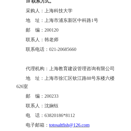
10 联系方式。
采
购
人：上海科技大学
地
址：上海市浦东新区中科路1号
邮
编：200120
联
系
人：
韩老师
联系电话：021-2068
5660
代理机构：
上海教育建设管理咨询有限公司
地
址：
上海市徐汇区钦江路
88号东楼六楼
626室
邮
编：
200233
联
系
人：
沈娴钰
电
话：
63820186*8112
电子邮箱：
totosaltfish@126.com