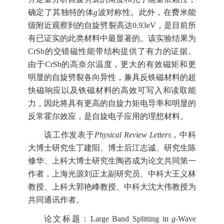
确定了其独特的体
g
波对称性。此外，在费米能
级附近观察到的自旋劈裂高达
0.93eV，是目前所
有已证实的此类材料中最显著的。该实验结果为
CrSb的交错磁性能带结构提供了有力的证据。
由于CrSb的高奈尔温度，更大的有效磁矩和更
明显的自旋劈裂各向异性，兼具反铁磁材料的超
快磁响应以及铁磁材料的高效可写入和读取能
力，因此将具有更高的自旋力矩电导率和明显的
反常霍尔效应，是自旋电子应用的理想材料。
该工作发表于
Physical Review Letters
，中科
大博士研究生丁建阳、博士后江志诚、研究生陈
修华、上科大博士研究生陶咨成为论文共同第一
作者，上海光源刘正太副研究员、中科大王义林
教授、上科大郭艳峰教授、中科大沈大伟教授为
共同通讯作者。
论文标题：Large Band Splitting in
g
-Wave