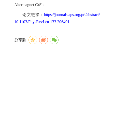
Altermagnet CrSb
论文链接：
https://journals.aps.org/prl/abstract/
10.1103/PhysRevLett.133.206401
分享到