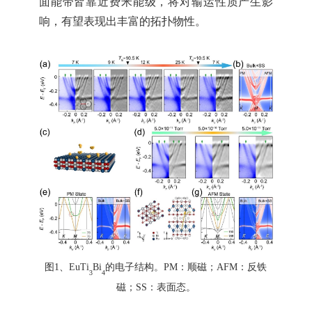
面能带皆靠近费米能级，将对输运性质产生影
响，有望表现出丰富的拓扑物性。
图
1
、
EuTi
Bi
的电子结构。
PM：顺磁；AFM：反铁
3
4
磁；SS：表面态。