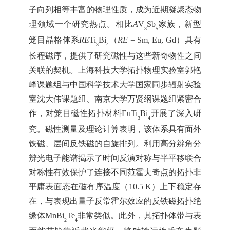
子向列相等丰富的物理性质，成为近期凝聚态物
理领域一个研究热点。相比
A
V
Sb
家族，新型
3
5
笼目晶格体系
RE
Ti
Bi
（
RE
= Sm, Eu, Gd）具有
3
4
长程磁序，提供了研究磁性与这些新奇物性之间
关联的契机。上海科技大学拓扑物理实验室郭艳
峰课题组与中国科学技术大学国家同步辐射实验
室沈大伟课题组、南京大学万贤纲课题组紧密合
作，对笼目磁性拓扑材料EuTi
Bi
开展了深入研
3
4
究。磁性测量及理论计算表明，该体系具有面外
铁磁、层间反铁磁的自旋排列。利用高分辨角分
辨光电子能谱揭示了时间反演对称与半平移联合
对称性有效保护了连接不同范霍夫奇点的拓扑非
平庸表面态在磁有序温度（
10.5 K）上下稳定存
在，与表现出量子反常霍尔效应的反铁磁拓扑绝
缘体MnBi
Te
非常类似。此外，其拓扑体带与表
2
4