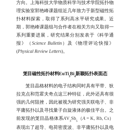
方向。上海科技大学物质科学与技术学院拓扑物
理实验室
郭艳峰
课题组近几年致力于
新型磁性拓
扑材料探索
，取得了系列高水平研究成果。近
期，郭艳峰课题组与合作者在相关方向又取得一
系列重要进展，研究结果分别发表于
《科学通
报》（
Science Bulletin
）
及
《物理评论快报》
(
Physical Review Letters
)
。
笼目磁性拓扑材料
EuTi
Bi
新颖拓扑表面态
3
4
笼目晶格材料的电子结构同时具有平带、狄
拉克点和范霍夫奇点这三种特征，此外还具有很
强的几何阻挫，因此被视为研究强关联电子、非
平庸拓扑以及寻找量子自旋液体的极佳平台。之
前发现的笼目晶格体系
A
V
Sb
（
A
= K, Rb, Cs）
3
5
表现出了超导、电荷密度波、非平庸拓扑以及电