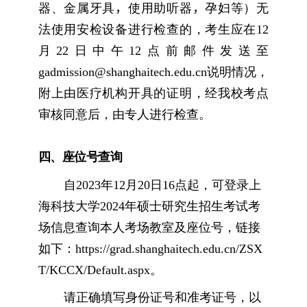
器、金属牙具
，
使用助听器
，
孕妇等）无
法使用安检设备进行检查的，考生应在
12
月
22
日中午
12
点前邮件发送至
gadmission@shanghaitech.edu.cn
说明情况，
附上由医疗机构开具的证明，经我校考点
审核同意后，由专人进行检查。
四、座位号查询
自
2023
年
12
月
20
日
16
点起，可登录上
海科技大学
2024
年硕士研究生招生考试考
场信息查询本人考场教室及座位号，链接
如下：
https://grad.shanghaitech.edu.cn/ZSX
T/KCCX/Default.aspx
。
请正确填写身份证号和准考证号，以