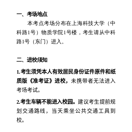
一、考场地点
本考点考场分布在上海科技大学（中
科路
1
号）物质学院
1
号楼，考生请从中科
路
1
号（东门）进入。
二、进校须知
1.
考生
须凭
本人有效居民身份证件原件和纸
质版《准考证》
进校，
未携带者无法进入
考场考试。
2.
考生车辆不能进入校园。
建议考生提前规
划交通路线，当天乘坐公共交通工具到
校。