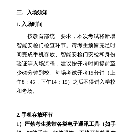
三、入场须知
1.
入场时间
按教育部统一要求，本次考试将新增
智能安检门检查环节。请考生预留充足时
间完成手机存放、智能安检门安检和身份
验证等入场流程，建议按开考时间提前至
少
60
分钟到校。每场考试开考
15
分钟（上
午
8
：
45
，下午
14
：
15
）之后不得进入学校
和考场。
2.
手机存放环节
1
）严禁考生携带各类电子通讯工具（如手