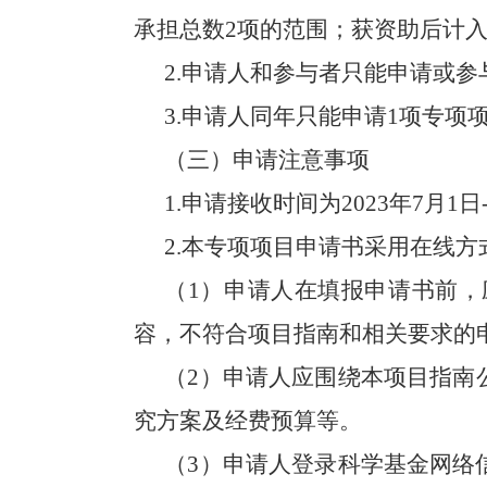
承担总数
2
项的范围；获资助后计
2.
申请人和参与者只能申请或参
3.
申请人同年只能申请
1
项专项
（三）申请注意事项
1.
申请接收时间为
2023
年
7
月
1
日
2.
本专项项目申请书采用在线方
（
1
）申请人在填报申请书前，
容，不符合项目指南和相关要求的
（
2
）申请人应围绕本项目指南
究方案及经费预算等。
（
3
）申请人登录科学基金网络