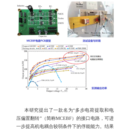
本研究
提出了一款名为
“
多步电荷提取和电
压偏置翻转
”
（简称
MCEBF
）的接口电路，
可
进
一步提高
机电
耦合
较弱
条件下的俘能能力。
结
果