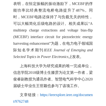
表明
，在恒定
振幅的振动
激励下，
MCEBF
的
俘
能
功率比
经典整流电桥电路提升了
487%
。
同
时
，
MCEBF
电路
还
保持了与
负载
无关的特性，
可以大幅简化后级电路的设计。
相关成果以
“A
multistep charge extractions and voltage bias-flip
(MCEBF) interface circuit for piezoelectric energy
harvesting enhancement”
为题，在
电力电子
领域国
际
知名
学术期刊
I
EEE Journal of Emerging and
Selected Topics in Power Electronics
上
发表。
上海科技大学为
研究
成果的
唯一
完成单位，
信息学院
2
018
级博士
生
滕雳为论文
第一作者，梁
俊睿
副
教授为通讯作者。
智慧电气科学中心
2
020
届硕士毕业生王世颖也
参与了该
项
工作。
文章链接：
https://ieeexplore.ieee.org/documen
t/9762748