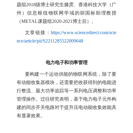
题组
2
018
级
博士研究生滕雳、香港科技大学（广
州）
信息枢纽
物联网学
域的
胡国标
助理
教授
（
METAL
课题组
2020-2021
博士后）。
文章链接：
https://www.sciencedirect.com/scie
nce/article/pii/S2211285522009648
电力电子
和功率管理
要构建一个运动供能的物联网系统，除了要
有动能收集器模块，还需要把收获得到的电能进
行整流、最大功率追踪等一系列电压调整和功率
管理操作。过往研究表明，基于电力电子元件构
建的同步开关电路对于提升压电动能收集效能具
有显著效果。