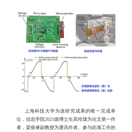
上海科技大学为
该
研究成果的
唯一
完成单
位，信息学院
2021
级博士生高玲珑为论文
第一作
者，梁俊睿
副
教授为通讯作者。参与此
项
工作的