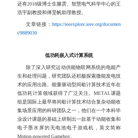
还有
2
018
级博士生滕雳、智慧电气科学中心的王
浩宇副教授和傅旻帆助理教授
。
文章链接：
https://ieeexplore.ieee.org/documen
t/9889030
低功耗
嵌入式
计算系统
除了深入研究运动供能物联网系统的电能产
生和处理问题，研究团队还
积极
探索微能发电技
术的应用出路。能量驱动型间歇计算技术近年在
低功耗计算领域获得了广泛关注。
METAL
课题
组是国际上最早将间歇计算技术结合复杂动能收
集场景应用的科研团队之一，他们在一个本科毕
业设计课题的基础上研制出一款基于动能收集和
电子墨水屏的无电池电子游戏机，英文简称
Motion-powered Gameboy
。