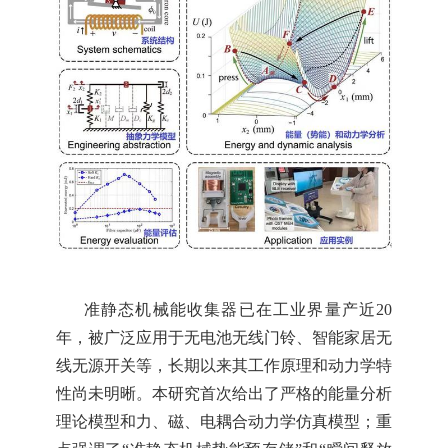
准静态机械能收集器已
在
工业界量产
近
2
0
年，被广泛应用于无电池
无线
门铃、智能家居无
线无源开关等
，
长期以来
其
工作原理和动
力学
特
性
尚未明晰
。
本研究首次
给出了严
格
的能量
分析
理论模型
和
力、磁、电耦合
动力学
仿真模型；
重