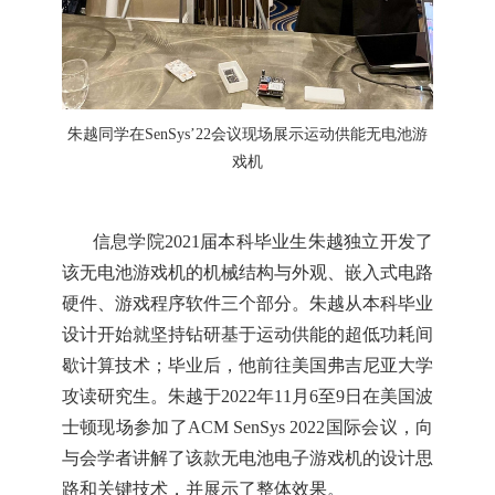
朱越同学在
SenSys
’22
会议现场展示运动供能无电池游
戏机
信息学院
2021
届本科毕业生朱越独立开发了
该无电池游戏机的机械结构与外观、嵌入式电路
硬件、游戏程序软件三个部分。朱越从本科毕业
设计开始就坚持钻研基于运动供能的超低功耗间
歇计算技术；毕业后，他前往美国弗吉尼亚大学
攻读研究生。朱越于
2022
年
1
1
月
6
至
9
日在美国波
士顿现场参加了
ACM
SenSys
2022
国际会议，向
与会学者讲解了该款无电池电子游戏机的设计思
路和关键技术，并展示了整体效果。