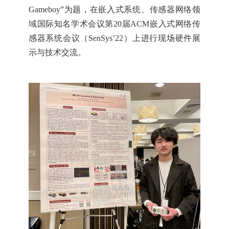
Gameboy”
为题，在
嵌入式系统、传感器网络领
域
国际
知名学术会议第
2
0
届
ACM
嵌入式网络传
感器系统会议（
SenSys’22
）上进行现场硬件展
示与技术交流。