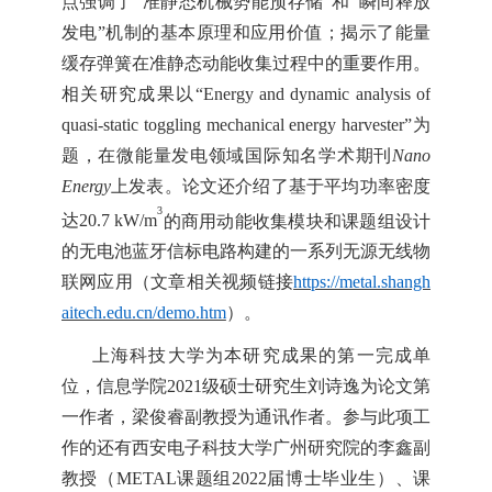
点强调了
“
准静态机械势能预存储
”
和
“
瞬间释放
发电
”
机制的基本原理和应用价值；揭示了
能量
缓存
弹簧在准静态动能收集
过程
中的重要作用。
相关
研究
成果以
“Energy and dynamic analysis of
quasi-static toggling mechanical energy harvester”
为
题，在微能量发电领域国际
知名
学术期刊
Nano
Energy
上发表。论文还介绍了基于平均功率密度
3
达
20.7 kW/m
的商用动能收集模块和
课题组
设计
的无
电池
蓝牙
信标电路
构建的一系列
无源无线物
联网
应用
（文章相关视频链接
https://metal.shangh
aitech.edu.cn/demo.htm
）
。
上海科技大学为本研究成果的
第一
完成单
位，信息学院
2021
级硕士研究生刘诗逸为论文第
一作者，梁俊睿
副
教授为通讯作者。参与此
项
工
作的还有西安电子科技大学广州研究院
的
李鑫
副
教授（
METAL
课题组
2022
届博士毕业生）、课