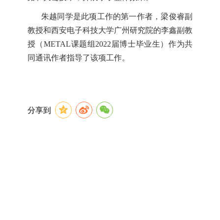
朱越同学是此项工作的第一作者，
梁俊睿
副
教授
和
西安电子科技大学广州研究院
的
李鑫
副
教
授（
METAL
课题组
2022
届博士毕业生）
作为共
同
通讯作者
指导了该项工作
。
分享到