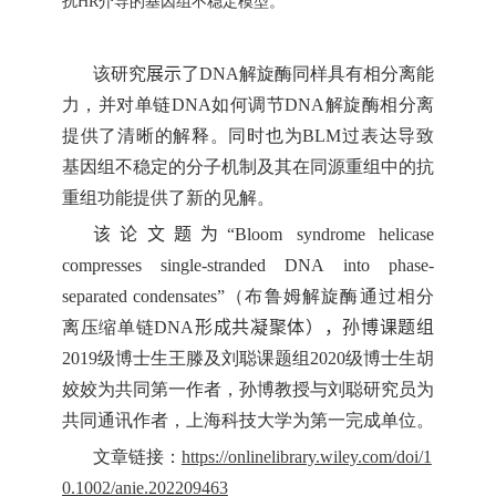
扰
HR
介导的基因组不稳定模型。
该研究
展示了
DNA
解旋酶同样具有相分离能
力，并对单链
DNA
如何调节
DNA
解旋酶相分离
提供了清晰的解释。同时也为
BLM
过表达导致
基因组不稳定的分子机制及其在同源重组中的抗
重组功能提供了新的见解。
该论文
题为“
Bloom syndrome helicase
compresses single-stranded DNA into phase-
separated condensates”
（布鲁姆解旋酶通过相分
离压缩单链
DNA
形成共凝聚体）
，孙博课题组
2019
级博士生王滕及刘聪课题组
2020
级博士生胡
姣姣为共同第一作者，孙博教授与刘聪研究员为
共同通讯作者，上海科技大学为第一完成单位。
文章链接：
https://onlinelibrary.wiley.com/doi/1
0.1002/anie.202209463