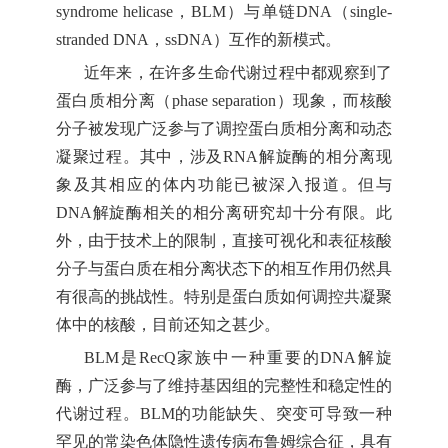
syndrome helicase
，
BLM
）与单链
DNA
（
single-
stranded DNA
，
ssDNA
）互作的新模式。
近年来，在许多生命代谢过程中都观察到了
蛋白质相分离（
phase separation
）现象，而核酸
分子被发现广泛参与了调控蛋白质相分离和动态
凝聚过程。其中，涉及
RNA
解旋酶的相分离现
象及其相应的体内功能已被深入报道。但与
DNA
解旋酶相关的相分离研究却十分有限。此
外，由于技术上的限制，直接可视化和表征核酸
分子与蛋白质在相分离状态下的相互作用仍然具
有很高的挑战性。特别是蛋白质如何调控共凝聚
体中的核酸，目前还知之甚少。
BLM
是
RecQ
家族中一种重要的
DNA
解旋
酶，广泛参与了维持基因组的完整性和稳定性的
代谢过程。
BLM
的功能缺失、突变可导致一种
罕见的常染色体隐性遗传病布鲁姆综合征，具有