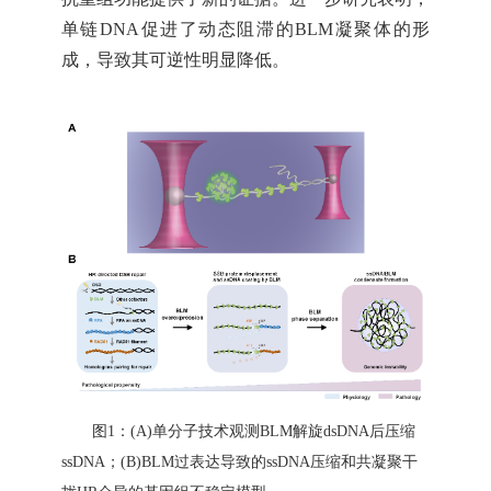
单链
DNA
促进了动态阻滞的
BLM
凝聚体的形
成，导致其可逆性明显降低。
图
1
：
(A)
单分子技术观测
BLM
解旋
dsDNA
后压缩
ssDNA
；
(B)
BLM
过表达导致的
ssDNA
压缩和共凝聚干