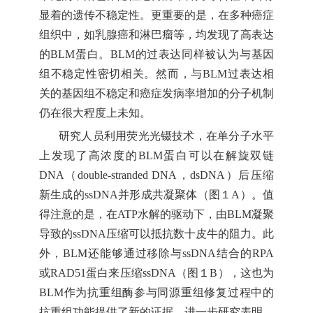
显着的遗传不稳定性。更重要的是，在多种癌症
组织中，如乳腺癌和淋巴瘤等，均发现了高表达
的
BLM
蛋白。
BLM
的过表达同样被认为与基因
组不稳定性密切相关。然而，与
BLM
过表达相
关的基因组不稳定和癌症发病率增加的分子机制
仍在很大程度上未知。
研究人员利用荧光光镊技术，在单分子水平
上发现了高浓度的
BLM
蛋白可以在解旋双链
DNA
（
double-stranded DNA
，
dsDNA
）后压缩
新生成的
ssDNA
并形成共凝聚体（图１
A
）。值
得注意的是，在
ATP
水解的驱动下，由
BLM
凝聚
导致的
ssDNA
压缩可以抵抗数十皮牛的阻力。此
外，
BLM
还能够通过移除与
ssDNA
结合的
RPA
或
RAD51
蛋白来压缩
ssDNA
（图１
B
），这也为
BLM
作为抗重组酶参与同源重组修复过程中的
抗重组功能提供了新的证据。进一步研究表明，