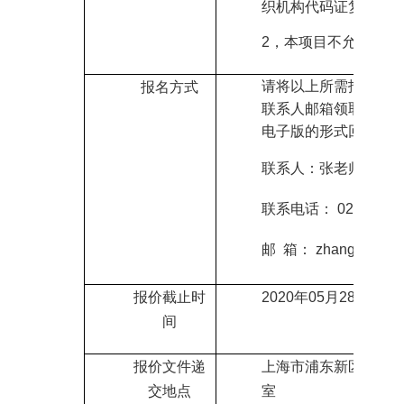
织机构代码证复印件
2
，
本项目不允许联合
请将以上所需报名资
报名方式
联系人邮箱领取本次
电子版的形式回复至
联系人：
张老师
联系电话：
021-2068
邮
箱：
zhangqing1@
报价截止时
2020
年
05
月
28
日
09
：
间
报价文件递
上海市
浦东新区华夏
交地点
室