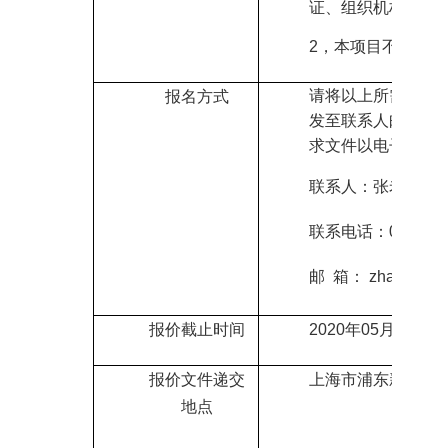
证、组织机构代码
2
，
本项目不允许联
请将以上所需报名
报名方式
发至联系人邮箱领
求文件以电子版的
联系人：张老师
联系电话：021-206
邮
箱： zhangyd
@s
报价截止时间
2020
年
05
月
22
日
09
报价文件递交
上海市
浦东新区华
地点