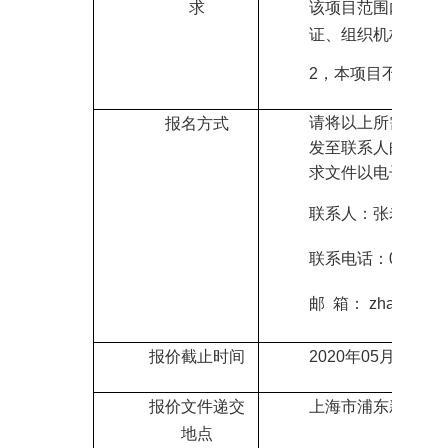
求
该项目范围内的企
证、组织机构代码
2
，
本项目不允许联
请将以上所需报名
报名方式
发至联系人邮箱领
求文件以电子版的
联系人：张老师
联系电话：021-206
邮
箱： zhangyd
@s
报价截止时间
2020
年
05
月
22
日
09
报价文件递交
上海市
浦东新区华
地点