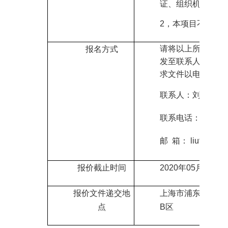
证、组织机构代码
2
，
本项目不允许
请将以上所需报名
报名方式
发至联系人邮箱领
求文件以电子版的
联系人：刘老师
联系电话：021-206
邮
箱： liufy
@shan
报价截止时间
2020
年
05
月21日
0
报价文件递交地
上海市
浦东新区华
点
B区