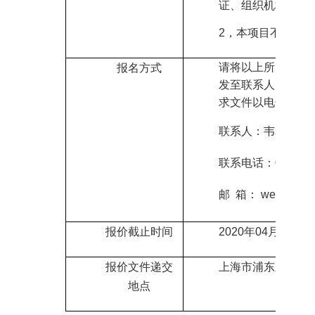
证、组织机构代码
2
，
本项目不允许联
请将以上所需报名
报名方式
发至联系人邮箱领
求文件以电子版的
联系人：韦老师
联系电话：021-206
邮
箱： weiyy1
@sh
报价截止时间
2020
年
04
月
29
日
0
报价文件递交
上海市
浦东新区华
地点