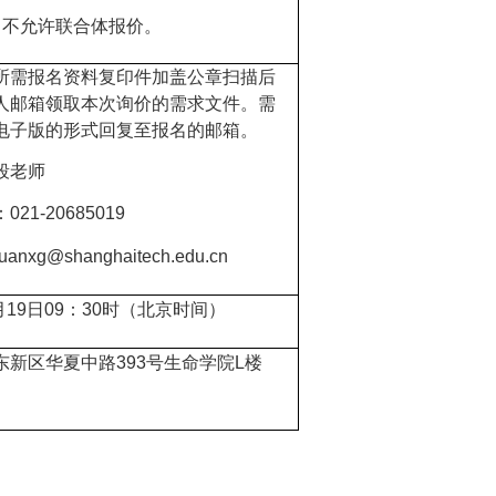
目不允许联合体报价。
所需报名资料复印件加盖公章扫描后
人邮箱领取本次询价的需求文件。需
电子版的形式回复至报名的邮箱。
段老师
：
021-20685019
uanxg
@shanghaitech.edu.cn
月
19
日
09
：
30
时（北京时间）
东新区华夏中路
393
号生命学院
L
楼