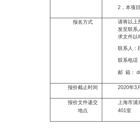
2
，
本项
请将以上
报名方式
发至联系
求文件以
联系人：
联系电话
邮
箱： d
报价截止时间
2020
年
3
报价文件递交
上海市
浦
地点
401
室