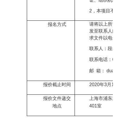
证、组织机构代码
2
，
本项目不允许联
请将以上所需报名
报名方式
发至联系人邮箱领
求文件以电子版的
联系人：段老师
联系电话：
021-2
邮
箱： duanxg
@sh
报价截止时间
2020
年
3
月
19
日
09
报价文件递交
上海市
浦东新区华
地点
401
室