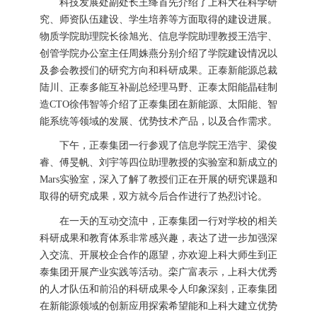
科技发展处副处长王绛首先介绍了上科大在科学研
究、师资队伍建设、学生培养等方面取得的建设进展。
物质学院助理院长徐旭光、信息学院助理教授王浩宇、
创管学院办公室主任周姝燕分别介绍了学院建设情况以
及参会教授们的研究方向和科研成果。正泰新能源总裁
陆川、正泰多能互补副总经理马野、正泰太阳能晶硅制
造CTO徐伟智等介绍了正泰集团在新能源、太阳能、智
能系统等领域的发展、优势技术产品，以及合作需求。
下午，正泰集团一行参观了信息学院王浩宇、梁俊
睿、傅旻帆、刘宇等四位助理教授的实验室和新成立的
Mars实验室，深入了解了教授们正在开展的研究课题和
取得的研究成果，双方就今后合作进行了热烈讨论。
在一天的互动交流中，正泰集团一行对学校的相关
科研成果和教育体系非常感兴趣，表达了进一步加强深
入交流、开展校企合作的愿望，亦欢迎上科大师生到正
泰集团开展产业实践等活动。栾广富表示，上科大优秀
的人才队伍和前沿的科研成果令人印象深刻，正泰集团
在新能源领域的创新应用探索希望能和上科大建立优势