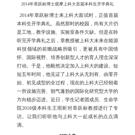
2014
年章跃标博士观摩上科大首届本科生开学典礼
2014
年章跃标博士来上科大面试时，正值首届
本科生开学典礼。虽然那时的校园，尚有大片仍
是工地，教学设施、实验室条件欠缺。但是在聆
听完开学典礼之后，章教授被上科大未来在能源
科技领域的前瞻战略所吸引，更被具有中国情
怀、国际视野、培养创新型人才的育人理念深深
打动。于是，他毅然决定加入上科大的建设。短
短五年时间，他见证了上科大从无到有、由零开
始、初见成型的全过程，现在的上科大已经朝着
一所设施完善、朝气蓬勃的国际化研究型大学的
方向稳步迈进。近日，学生记者团成员、生命学
院
2018
级本科生王雨昕对章跃标教授进行了专
访。让我们听听他与上科大一起成长的点点滴
滴。