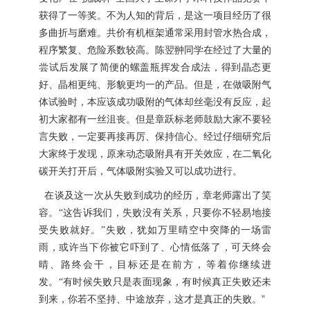
获得了一等奖。不为人知的背后，是这一项目经历了很
多曲折与磨难。共价有机框架通常采用封管水热合成，
程序繁复、危险系数较高。陈翌翀同学在经过了大量的
尝试后发展了简便的螺盖瓶挥发合成法，得到晶态更
好、晶相更纯、形貌更均一的产品。但是，在做吸附气
体试验时，本应该成功吸附的气体却丝毫没有反应，起
初大家都有一丝沮丧。但是章跃标老师鼓励大家不要轻
言失败，一定要再接再厉、保持信心。经过仔细研究后
大家终于发现，原来动态吸附具有开关效应，在二氧化
碳开关打开后，气体吸附实验又可以成功进行。
在谈及这一次从失败到成功的经历，章老师露出了笑
容。“这告诉我们，失败没有关系，只要你不轻易地接
受失败就好。”失败，犹如万里晴空中突降的一场雷
雨，或许当下你被它吓到了、心情低落了，可天终会
晴、路终会干，目标还是在前方，等着你继续进
发。“有时候失败只是表面现象，有时候真正失败还未
”
到来，你若不坚持、中途放弃，这才是真正的失败。