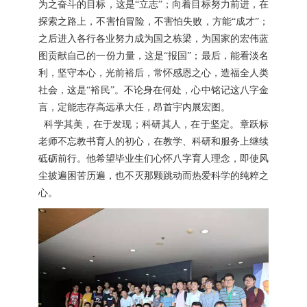
为之奋斗的目标，这是“立志”；向着目标努力前进，在
探索之路上，不害怕冒险，不害怕失败，方能“成才”；
之后进入各行各业努力成为国之栋梁，为国家的宏伟蓝
图贡献自己的一份力量，这是“报国”；最后，能看淡名
利，坚守本心，光前裕后，常怀感恩之心，造福全人类
社会，这是“裕民”。不论身在何处，心中铭记这八字金
言，定能志存高远承大任，昂首宇内展宏图。
科学其美，在于发现；科研其人，在于坚定。章跃标
老师不忘教书育人的初心，在教学、科研和服务上继续
砥砺前行。他希望毕业生们心怀八字育人理念，即使风
尘披遍困苦历遍，也不灭那颗跳动而热爱科学的纯粹之
心。