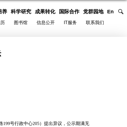
培养
科学研究
成果转化
国际合作
党群园地
En
校历
图书馆
信息公开
IT服务
联系我们
示
路
199
号行政中心
205
）提出异议，公示期满无