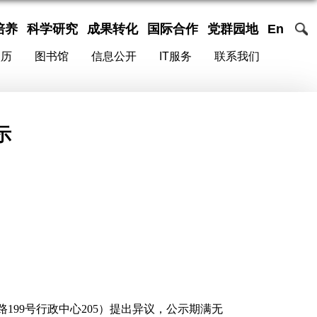
培养
科学研究
成果转化
国际合作
党群园地
En
校历
图书馆
信息公开
IT服务
联系我们
示
路
199
号行政中心
205
）提出异议，公示期满无