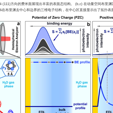
 LuPtBi (111)方向的费米面展现出丰富的表面态结构。 (b,c) 在动量空间布里渊
 LuPtBi在布里渊去中心和边界的三维电子结构，在中心区直接显示出了拓