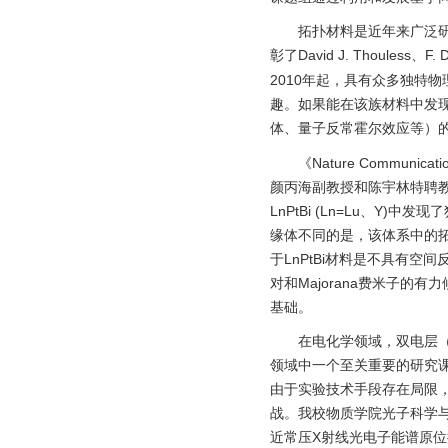
拓扑材料是近年来广泛研
彰了David J. Thouless、F. 
2010年起，具有众多独特
趣。如果能在该族材料中发现
体、量子反常霍尔效应等）的
《Nature Comm
颜丙海副教授和陈宇林特聘教
LnPtBi (Ln=Lu、
缘体不同的是，该体系中的
于LnPtBi材料是不具有
对和Majorana费米子的
基础。
在电化学领域，双电层（elec
领域中一个至关重要的研究
由于实验技术手段存在局限，
战。我校物质学院光子科学
近常压X射线光电子能谱原位