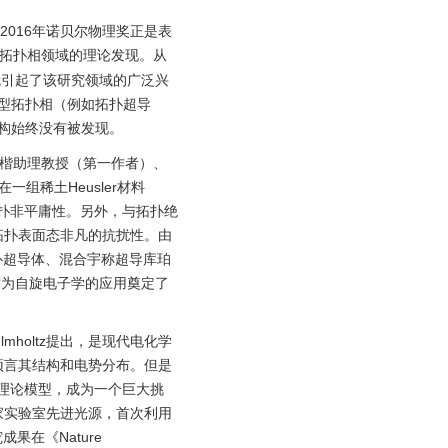
016年诺贝尔物理奖正是表
扑相变和拓扑相领域的理论发现。从
料就引起了该研究领域的广泛兴
新型拓扑相（例如拓扑超导
结构始终没有被发现。
部柳仲楷助理教授（第一作者）、
组稀土Heusler材料
的拓扑非平庸性。另外，与拓扑绝
拓扑表面态非凡的抗扰性。由
扑超导体、混合宇称超导库珀
，这为自旋电子学的应用奠定了
 Helmholtz提出，是现代电化学
预言其结构和电势分布。但是
些理论模型，成为一个巨大挑
家实验室先进光源，首次利用
在《Nature