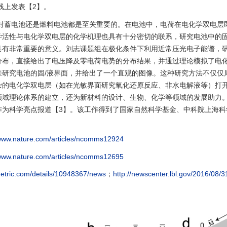
31日线上发表【2】。
是对蓄电池还是燃料电池都是至关重要的。在电池中，电荷在电化学双电层
学活性与电化学双电层的化学机理也具有十分密切的联系，研究电池中的固
具有非常重要的意义。刘志课题组在极化条件下利用近常压光电子能谱，
分布，直接给出了电压降及零电荷电势的分布结果，并通过理论模拟了电
研究电池的固/液界面，并给出了一个直观的图像。这种研究方法不仅仅
杂的电化学双电层（如在光敏界面研究氧化还原反应、非水电解液等）打
领域理论体系的建立，还为新材料的设计、生物、化学等领域的发展助力
作为科学亮点报道【3】。该工作得到了国家自然科学基金、中科院上海科
/www.nature.com/articles/ncomms12924
/www.nature.com/articles/ncomms12695
tmetric.com/details/10948367/news
；
http://newscenter.lbl.gov/2016/08/3