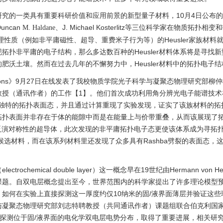
究的一类具有重要科研价值和应用前景的新型量子材料，10月4日公布的2
Duncan
、J. Michael Kosterlitz等三位科学家在物质拓
M. Haldane
物理性质（例如非平庸磁性、超导、重费米子行为等）的Heusler家族材
拓扑非平庸的电子结构，那么多达数百种的Heusler材料体系将是寻找
肥沃土壤。然而在过去几年的不懈努力中，Heusler材料中的拓扑电子
unications》9月27日在线发表了我校物质学院光子科学与凝聚态物理研究
授（通讯作者）的工作【1】。他们首次成功利用角分辨光电子能谱技术在一
Y)中发现了独特的拓扑表面态，并且通过计算重现了实验发现，证实了该族材料
拓扑表面并非存在于体的能隙中而是在能量上与价带重叠，从而该展现了
空间反演对称性的超导体，此次发现的非平庸拓扑电子态更使该体系成为寻拓
有力候选材料，而在该系列材料里还发现了众多具有Rashba劈裂的表面态
trochemical double layer）这一概念早在19世纪由Hermann von
课题。自双电层概念提出至今，世界范围内的科学家提出了许多理论模型
如何在实验上直接探测这一厚度约仅10纳米的固/液界面薄层并验证这
与凝聚态物理研究部刘志特聘教授（共同通讯作者）课题组联合伯克利国
探测位于固/液界面的电化学双电层电势分布，取得了重要进展，相关研究成果