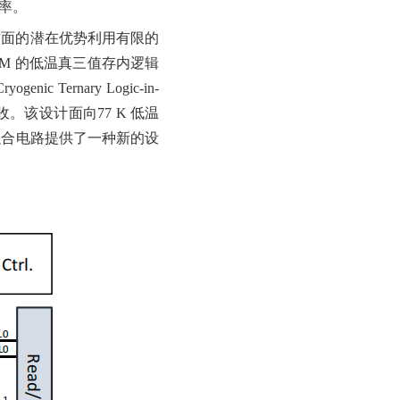
率。
方面的潜在优势利用有限的
AM 的低温真三值存内逻辑
enic Ternary Logic-in-
收。该设计面向
77 K 低温
融合电路提供了一种新的设