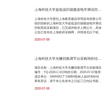
上海科技大学谨对积极参与本项目的报价单位表示
衷心感谢！上海科技大学设备与资产处
上海科技大学超低温扫描微波电学测试控制
206851822020.07.0...
系统评标结果公示公告
上海科技大学委托上海教育建设管理咨询有限公司
组织招标的上海科技大学超低温扫描微波电学测试
控制系统采购项目，已完成评标并上网公示，具体
公告已发布在上海政府采购网，详情请见以下链
接：http://www.zfcg.sh.gov.cn/emeb_bulletin.do?
2020-07-08
method=showbulletinbulletin_id=434652043020200
上海科技大学设备与资产处2020年7月8日
上海科技大学光栅切换调节台采购询价结果
公示
项目名称：上海科技大学光栅切换调节台采购项目
编号：YQ-2020-C-013询价日期：2020-07-07推荐
成交单位：SMARACT GMBH投标人如对询价结
果有异议，请于本公告发布之日起三日内以书面形
式向上海科技大学设备与资产处（环科路199号行
2020-07-08
政中心205）提出异议，公示期满无质疑，不再另
行公告询价结果。在此，上海科技大学谨对积极参
与本项目的报价单位表示衷心感谢！上海科技大学
设备与资产处206851822020.07.08