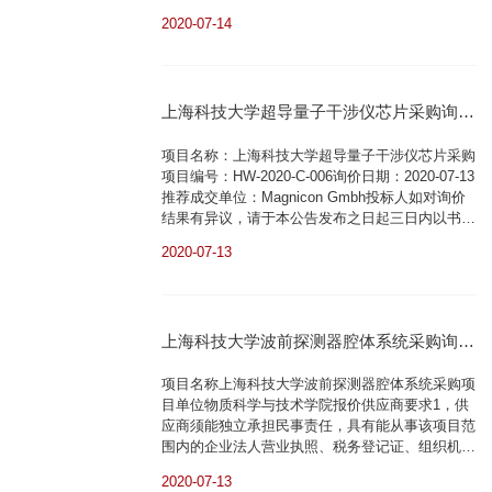
本项目不允许联合体报价。报名方式请将以上所需
2020-07-14
报名资料复印件加盖公章扫描后发至联系人邮箱领
取本次询价的需求文件。需求文件以电子版的形式
回复至报名的邮箱。联系人：龚老师联系电话：
021-20685221邮箱：
上海科技大学超导量子干涉仪芯片采购询价
gongyx@shanghaitech.edu.cn报价截止...
结果公示
项目名称：上海科技大学超导量子干涉仪芯片采购
项目编号：HW-2020-C-006询价日期：2020-07-13
推荐成交单位：Magnicon Gmbh投标人如对询价
结果有异议，请于本公告发布之日起三日内以书面
形式向上海科技大学设备与资产处（环科路199号
2020-07-13
行政中心205）提出异议，公示期满无质疑，不再
另行公告询价结果。在此，上海科技大学谨对积极
参与本项目的报价单位表示衷心感谢！上海科技大
学设备与资产处206851822020.07.13
上海科技大学波前探测器腔体系统采购询价
公告
项目名称上海科技大学波前探测器腔体系统采购项
目单位物质科学与技术学院报价供应商要求1，供
应商须能独立承担民事责任，具有能从事该项目范
围内的企业法人营业执照、税务登记证、组织机构
代码证复印件；2，本项目不允许联合体报价。报
2020-07-13
名方式请将以上所需报名资料复印件加盖公章扫描