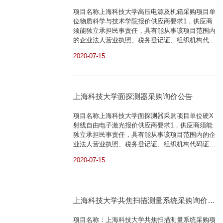
（第二次）
项目名称上海科技大学高压电源及机箱采购项目单
位物质科学与技术学院报价供应商要求1，供应商
须能独立承担民事责任，具有能从事该项目范围内
的企业法人营业执照、税务登记证、组织机构代码
证复印件；2，本项目不允许联合体报价。报名方
2020-07-15
式请将以上所需报名资料复印件加盖公章扫描后发
至联系人邮箱领取本次询价的需求文件。需求文件
以电子版的形式回复至报名的邮箱。联系人：钱老
师联系电话：021-20684660 邮箱：
上海科技大学面探测器采购询价公告
qianle@shanghaite...
项目名称上海科技大学面探测器采购项目单位硬X
射线自由电子激光报价供应商要求1，供应商须能
独立承担民事责任，具有能从事该项目范围内的企
业法人营业执照、税务登记证、组织机构代码证复
印件；2，本项目不允许联合体报价。报名方式请
2020-07-15
将以上所需报名资料复印件加盖公章扫描后发至联
系人邮箱领取本次询价的需求文件。需求文件以电
子版的形式回复至报名的邮箱。联系人：刘老师联
系电话：021-20685545邮箱：
上海科技大学共焦扫描测量系统采购询价结
liuxing@shanghaitech.edu....
果公示
项目名称：上海科技大学共焦扫描测量系统采购项